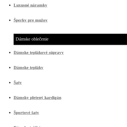
Luxusné náramky
Šperky pre mužov
Dámske oblečenie
Dámske teplákové súpravy
Dámske tepláky
Šaty
Dámsky pletený kardigán
Športové šaty