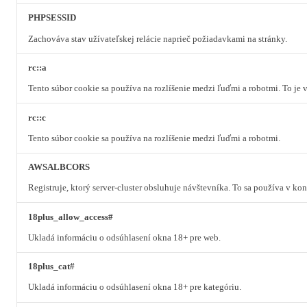
PHPSESSID
Zachováva stav užívateľskej relácie naprieč požiadavkami na stránky.
rc::a
Tento súbor cookie sa používa na rozlíšenie medzi ľuďmi a robotmi. To je
rc::c
Tento súbor cookie sa používa na rozlíšenie medzi ľuďmi a robotmi.
AWSALBCORS
Registruje, ktorý server-cluster obsluhuje návštevníka. To sa používa v k
18plus_allow_access#
Ukladá informáciu o odsúhlasení okna 18+ pre web.
18plus_cat#
Ukladá informáciu o odsúhlasení okna 18+ pre kategóriu.