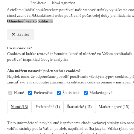
Prihlásenie
Nová registrácia
S cieľom uľahčiť používateľom používať naše webové stránky využívame cookie
0 ks
rámci zachovania funkčnosti webu používané počas celej doby prehliadania 
Odmietnuť všetko
Súhlasím
Zavrieť
Čo sú cookies?
Cookies sú krátke textové informácie, ktoré sú uložené vo Vašom prehliadači
používať (napríklad Google analytics
Ako môžem nastaviť prácu webu s cookies?
Napriek tomu, že odporúčame povoliť používanie všetkých typov cookies, prá
zmeniť svoje rozhodnutie zmazaním či editáciou cookies priamo v nastavení 
Nutné
Preferenčné
Štatistické
Marketingové
Nutné (13)
Preferenčné (1)
Štatistické (15)
Marketingové (15)
Tieto informácie sú nevyhnutné k správnemu chodu webovej stránky ako naprí
vzhľad stránky podľa Vašich potrieb, napríklad voľba jazyka.
Vďaka týmto coo