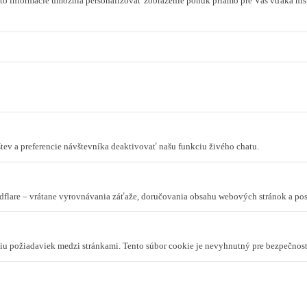
to informácie umožnia personalizovať zobrazenie ponúk priamo pre Vás vďaka hist
tev a preferencie návštevníka deaktivovať našu funkciu živého chatu.
dflare – vrátane vyrovnávania záťaže, doručovania obsahu webových stránok a p
niu požiadaviek medzi stránkami. Tento súbor cookie je nevyhnutný pre bezpečnos