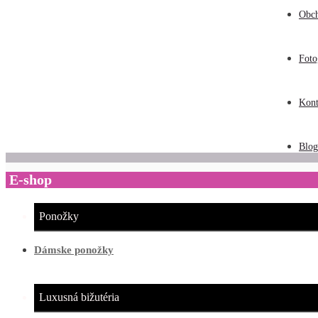
Obc
Foto
Kont
Blog
E-shop
Ponožky
Dámske ponožky
Luxusná bižutéria