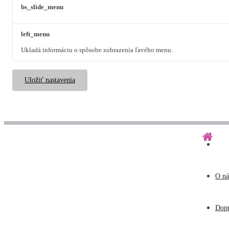
bs_slide_menu
left_menu
Ukladá informáciu o spôsobe zobrazenia ľavého menu.
Uložiť nastavenia
O ná
Dopr