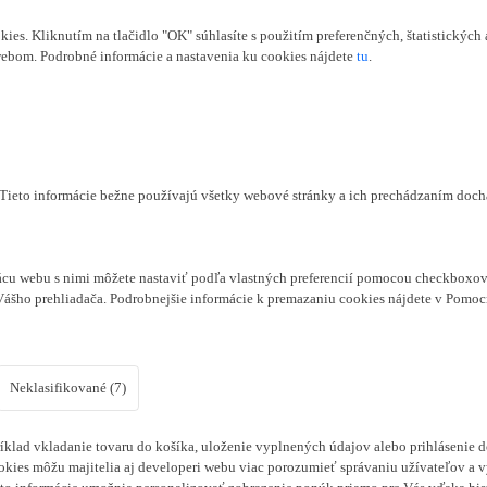
s. Kliknutím na tlačidlo "OK" súhlasíte s použitím preferenčných, štatistických 
webom. Podrobné informácie a nastavenia ku cookies nájdete
tu
.
. Tieto informácie bežne používajú všetky webové stránky a ich prechádzaním doc
cu webu s nimi môžete nastaviť podľa vlastných preferencií pomocou checkboxov 
Vášho prehliadača. Podrobnejšie informácie k premazaniu cookies nájdete v Pomoc
Neklasifikované (7)
klad vkladanie tovaru do košíka, uloženie vyplnených údajov alebo prihlásenie d
kies môžu majitelia aj developeri webu viac porozumieť správaniu užívateľov a vyv