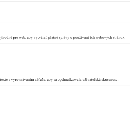
 výhodné pre web, aby vytvárať platné správy o používaní ich webových stránok.
ontexte s vyrovnávaním záťaže, aby sa optimalizovala užívateľská skúsenosť.