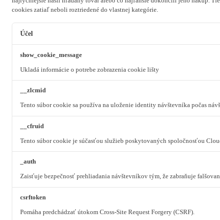
najrýchlejšie našli hľadaný tovar alebo čo najľahšie dokončili jeho nákup.
Tie
cookies zatiaľ neboli roztriedené do vlastnej kategórie.
Účel
show_cookie_message
Ukladá informácie o potrebe zobrazenia cookie lišty
__zlcmid
Tento súbor cookie sa používa na uloženie identity návštevníka počas návš
__cfruid
Tento súbor cookie je súčasťou služieb poskytovaných spoločnosťou Clou
_auth
Zaisťuje bezpečnosť prehliadania návštevníkov tým, že zabraňuje falšova
csrftoken
Pomáha predchádzať útokom Cross-Site Request Forgery (CSRF).