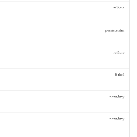
relácie
persistentní
relácie
6 dnů
neznámy
neznámy