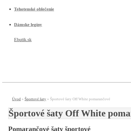
Tehotenské oblečenie
Dámske legíny
Ebutik.sk
E-shop
Menu
Úvod
»
Športové šaty
»
Športové šaty Off White pomarančové
Športové šaty Off White pom
Pomarančové šaty športové