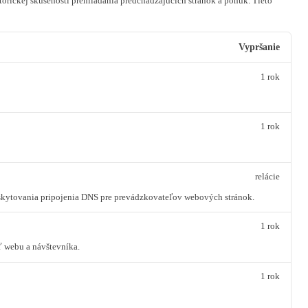
orickej skúsenosti prehliadania predchádzajúcich stránok a ponúk.
Tieto
Vypršanie
1 rok
1 rok
relácie
oskytovania pripojenia DNS pre prevádzkovateľov webových stránok.
1 rok
ť webu a návštevníka.
1 rok